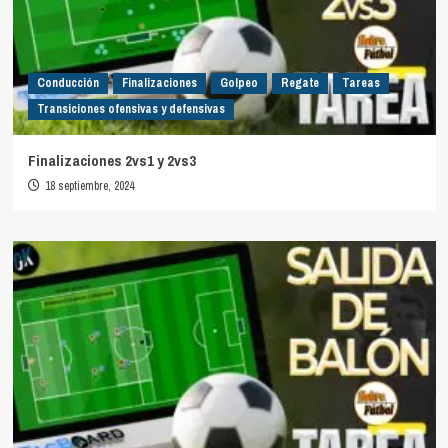
Conducción
Finalizaciones
Golpeo
Regate
Tareas
Transiciones ofensivas y defensivas
Finalizaciones 2vs1 y 2vs3
18 septiembre, 2024