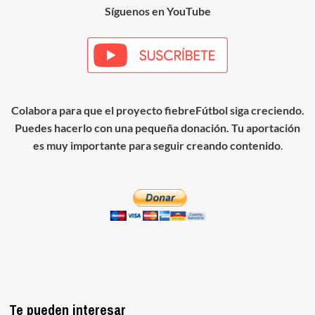
La
Síguenos en YouTube
diferencia
entre
los
clubes
que
crecen
y
los
Colabora para que el proyecto fiebreFútbol siga creciendo.
que
Puedes hacerlo con una pequeña donación. Tu aportación
siempre
es muy importante para seguir creando contenido
.
empiezan
de
cero
Te pueden interesar