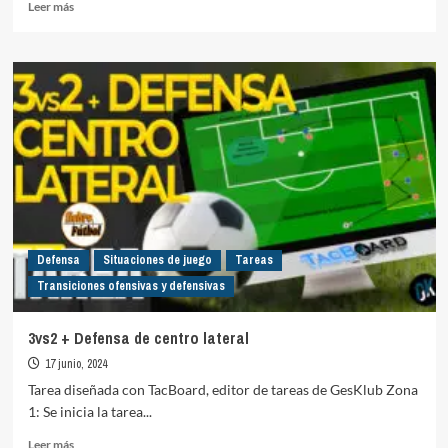
Leer
Leer más
más
sobre
Defensa
Organizada
vs
Ataque
Directo
+
Contraataque
Defensa
Situaciones de juego
Tareas
Transiciones ofensivas y defensivas
3vs2 + Defensa de centro lateral
17 junio, 2024
Tarea diseñada con TacBoard, editor de tareas de GesKlub Zona
1: Se inicia la tarea...
Leer
Leer más