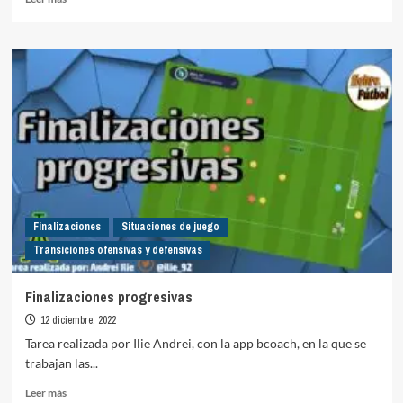
más
sobre
Presión
6vs6
Finalizaciones
Situaciones de juego
Transiciones ofensivas y defensivas
Finalizaciones progresivas
12 diciembre, 2022
Tarea realizada por Ilie Andrei, con la app bcoach, en la que se
trabajan las...
Leer
Leer más