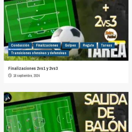
Conducción
Finalizaciones
Golpeo
Regate
Tareas
Transiciones ofensivas y defensivas
Finalizaciones 2vs1 y 2vs3
18 septiembre, 2024