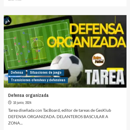
más
sobre
3vs2
+
Defensa
de
centro
lateral
Defensa
Situaciones de juego
Transiciones ofensivas y defensivas
Defensa organizada
10 junio, 2024
Tarea diseñada con TacBoard, editor de tareas de GesKlub
DEFENSA ORGANIZADA. DELANTEROS BASCULAR A
ZONA...