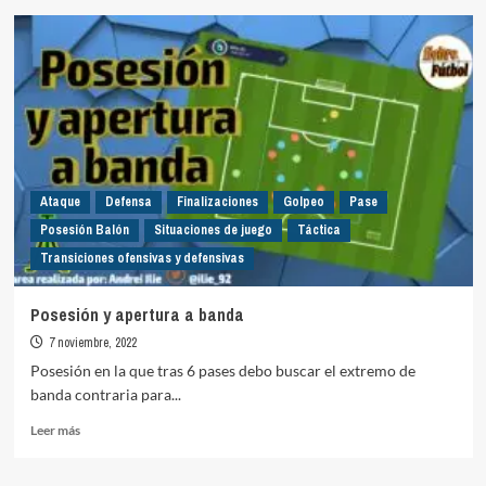
Finalizaciones
con
transiciones
ataque
defensa
Ataque
Defensa
Finalizaciones
Golpeo
Pase
Posesión Balón
Situaciones de juego
Táctica
Transiciones ofensivas y defensivas
Posesión y apertura a banda
7 noviembre, 2022
Posesión en la que tras 6 pases debo buscar el extremo de
banda contraria para...
Leer
Leer más
más
sobre