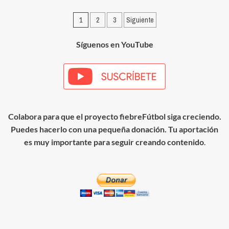
Posesión
y
Paginación
1
2
3
Siguiente
apertura
a
de
banda
Síguenos en YouTube
entradas
Colabora para que el proyecto fiebreFútbol siga creciendo.
Puedes hacerlo con una pequeña donación. Tu aportación
es muy importante para seguir creando contenido
.