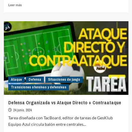
Leer
Leer más
más
sobre
Finalizaciones
2vs1
y
2vs3
Ataque
Defensa
Situaciones de juego
Transiciones ofensivas y defensivas
Defensa Organizada vs Ataque Directo + Contraataque
24 junio, 2024
Tarea diseñada con TacBoard, editor de tareas de GesKlub
Equipo Azul circula balón entre centrales...