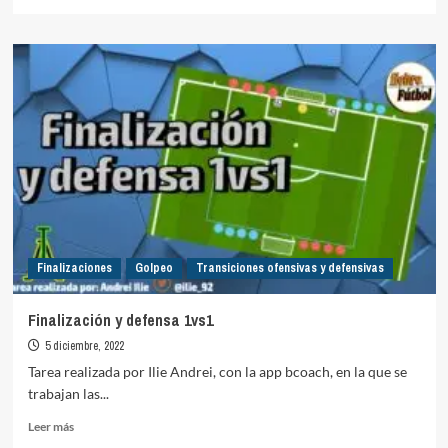
más
sobre
Finalizaciones
progresivas
Finalizaciones
Golpeo
Transiciones ofensivas y defensivas
Finalización y defensa 1vs1
5 diciembre, 2022
Tarea realizada por Ilie Andrei, con la app bcoach, en la que se
trabajan las...
Leer
Leer más
más