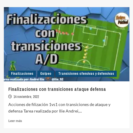
sobre
Rondo
+
finalización
Finalizaciones
Golpeo
Transiciones ofensivas y defensivas
Finalizaciones con transiciones ataque defensa
14 noviembre, 2022
Acciones de filización 1vs1 con transiciones de ataque y
defensa Tarea realizada por Ilie Andrei,...
Leer
Leer más
más
sobre