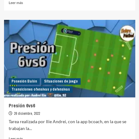
Leer
Leer más
más
sobre
Defensa
organizada
Posesión Balón
Situaciones de juego
Transiciones ofensivas y defensivas
Presión 6vs6
26 diciembre, 2022
Tarea realizada por Ilie Andrei, con la app bcoach, en la que se
trabajan la...
Leer
Leer más