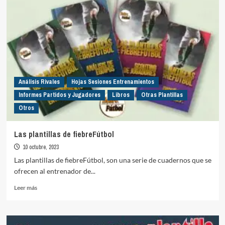
Análisis Rivales
Hojas Sesiones Entrenamientos
Informes Partidos y Jugadores
Libros
Otras Plantillas
Otros
Las plantillas de fiebreFútbol
10 octubre, 2023
Las plantillas de fiebreFútbol, son una serie de cuadernos que se
ofrecen al entrenador de...
Leer
Leer más
más
sobre
Las
plantillas