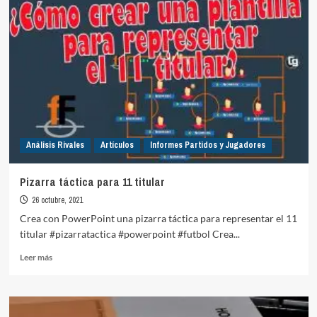
de
fiebreFútbol
Análisis Rivales
Artículos
Informes Partidos y Jugadores
Pizarra táctica para 11 titular
26 octubre, 2021
Crea con PowerPoint una pizarra táctica para representar el 11
titular #pizarratactica #powerpoint #futbol Crea...
Leer
Leer más
más
sobre
Pizarra
táctica