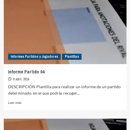
para
11
titular
Informes Partidos y Jugadores
Plantillas
Informe Partido 04
8 abril, 2014
DESCRIPCIÓN Plantilla para realizar un informe de un partido
determinado, en el que podrás recoger...
Leer
Leer más
más
sobre
Informe
Partido
04