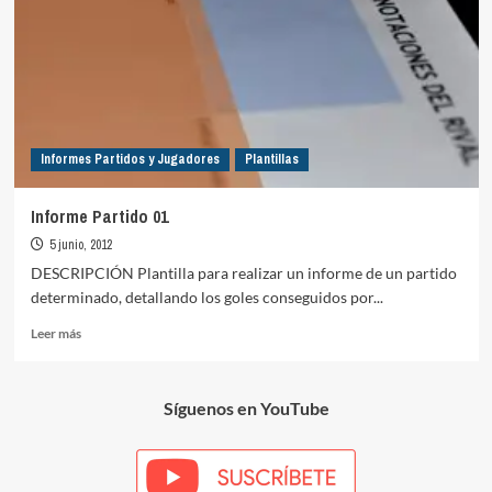
Informes Partidos y Jugadores
Plantillas
Informe Partido 01
5 junio, 2012
DESCRIPCIÓN Plantilla para realizar un informe de un partido
determinado, detallando los goles conseguidos por...
Leer
Leer más
más
sobre
Informe
Síguenos en YouTube
Partido
01