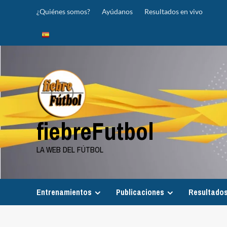
Saltar
¿Quiénes somos?
Ayúdanos
Resultados en vivo
al
contenido
fiebreFutbol
LA WEB DEL FÚTBOL
Entrenamientos
Publicaciones
Resultados