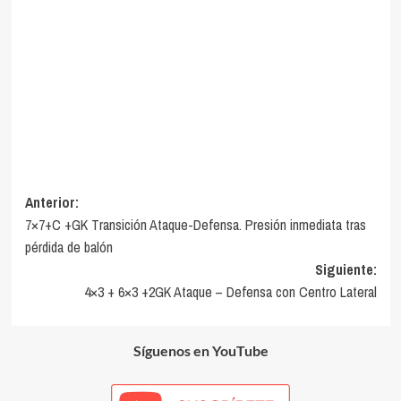
Navegación
Anterior:
7×7+C +GK Transición Ataque-Defensa. Presión inmediata tras
de
pérdida de balón
entradas
Siguiente:
4×3 + 6×3 +2GK Ataque – Defensa con Centro Lateral
Síguenos en YouTube