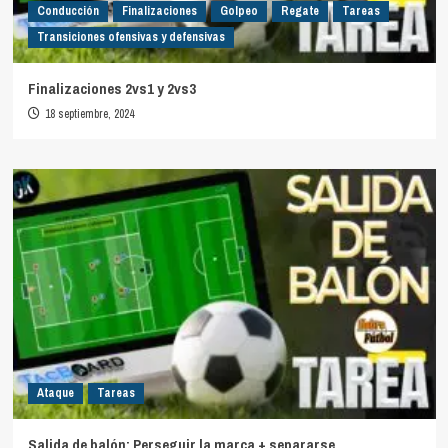
Conducción
Finalizaciones
Golpeo
Regate
Tareas
Transiciones ofensivas y defensivas
Finalizaciones 2vs1 y 2vs3
18 septiembre, 2024
Ataque
Tareas
Salida de balón: Perseguir la marca + separarse