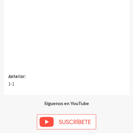
Navegación
Anterior:
1-1
de
entradas
Síguenos en YouTube