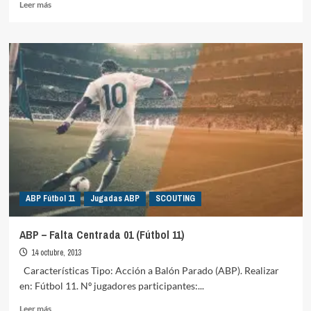
Leer
Leer más
más
sobre
ABP
–
Falta
Lateral
01
(Fútbol
11)
ABP Fútbol 11
Jugadas ABP
SCOUTING
ABP – Falta Centrada 01 (Fútbol 11)
14 octubre, 2013
Características Tipo: Acción a Balón Parado (ABP). Realizar
en: Fútbol 11. Nº jugadores participantes:...
Leer
Leer más