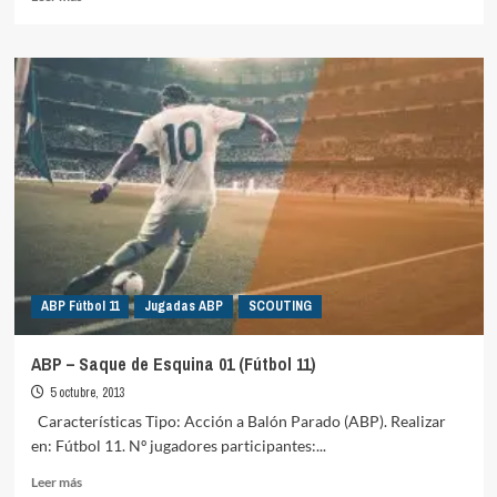
más
sobre
ABP
–
Falta
Centrada
01
(Fútbol
11)
ABP Fútbol 11
Jugadas ABP
SCOUTING
ABP – Saque de Esquina 01 (Fútbol 11)
5 octubre, 2013
Características Tipo: Acción a Balón Parado (ABP). Realizar
en: Fútbol 11. Nº jugadores participantes:...
Leer
Leer más