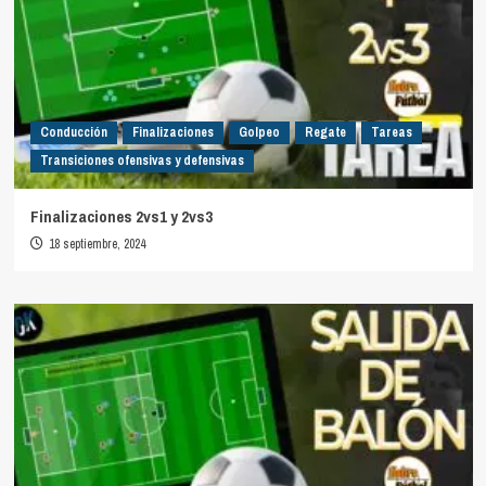
Conducción
Finalizaciones
Golpeo
Regate
Tareas
Transiciones ofensivas y defensivas
Finalizaciones 2vs1 y 2vs3
18 septiembre, 2024