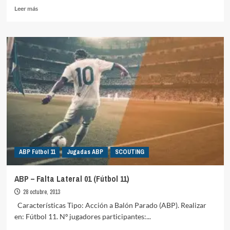
Leer
Leer más
más
sobre
Futbolistas
polivalentes.
Un
juego
de
posiciones.
ABP Fútbol 11
Jugadas ABP
SCOUTING
ABP – Falta Lateral 01 (Fútbol 11)
28 octubre, 2013
Características Tipo: Acción a Balón Parado (ABP). Realizar
en: Fútbol 11. Nº jugadores participantes:...