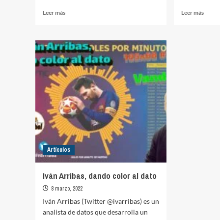
Leer
Leer
Leer más
Leer más
más
más
sobre
sobre
Escuela
Juego
Vicente
para
del
el
Bosque
calen
de
3
Senegal
en
raya
Artículos
Iván Arribas, dando color al dato
8 marzo, 2022
Iván Arribas (Twitter @ivarribas) es un
analista de datos que desarrolla un