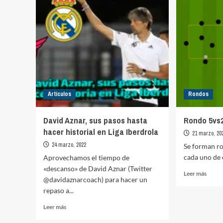
Circui
(XIX)
de
pase
y
tiro
Artículos
Rondos
David Aznar, sus pasos hasta
Rondo 5vs2
hacer historial en Liga Iberdrola
21 marzo, 20
24 marzo, 2022
Se forman ro
cada uno de e
Aprovechamos el tiempo de
«descanso» de David Aznar (Twitter
Leer
Leer más
@davidaznarcoach) para hacer un
más
repaso a...
sobre
Rond
Leer
Leer más
5vs2
más
y