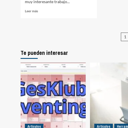
muy interesante trabajo...
Leer
Leer más
más
sobre
Iván
Arribas,
P
1
dando
color
d
al
Te pueden interesar
e
dato
Artículos
Artículos
Herram