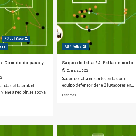
Fútbol Base 11
ase
ABP Fútbol 11
e: Circuito de pase y
Saque de falta #4. Falta en corto
25 marzo, 2022
22
Saque de falta en corto, en la que el
equipo defensor tiene 2 jugadores en...
anda del lateral, el
viene a recibir, se apoya
Leer
Leer más
más
sobre
Saque
de
falta
l
#4.
Falta