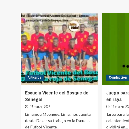
sobre
cambi
David
de
Aznar,
rondo
sus
pasos
hasta
hacer
historial
en
Liga
Iberdrola
Artículos
Conducción
Escuela Vicente del Bosque de
Juego para
Senegal
en raya
15 marzo, 2022
14 marzo, 20
Limamou Mbengue, Lima, nos cuenta
Tarea para la
desde Dakar su trabajo en la Escuela
calentamient
de Fútbol Vicente...
dividirá en...