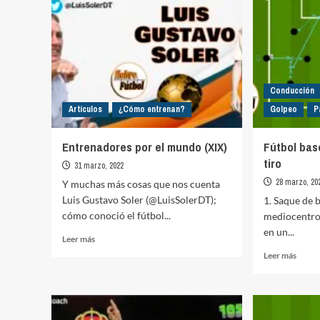
Conducción
Artículos
¿Cómo entrenan?
Golpeo
P
Entrenadores por el mundo (XIX)
Fútbol bas
tiro
31 marzo, 2022
28 marzo, 20
Y muchas más cosas que nos cuenta
Luis Gustavo Soler (@LuisSolerDT);
1. Saque de b
cómo conoció el fútbol...
mediocentro 
en un...
Leer
Leer más
más
Leer
Leer más
sobre
más
Entrenadores
sobre
por
Fútbo
el
base:
mundo