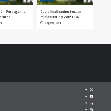
lón: Perseguir la
Doble finalización 1vs1 en
ararse
miniporteria y 2vs2 + GK
24
6 agosto, 2024
Twitter
YouTube
LinkedIn
Instagram