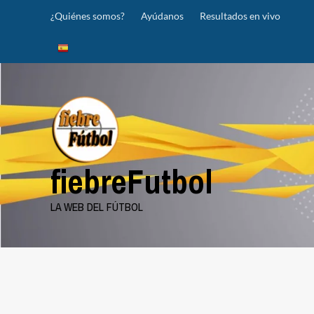
Saltar
¿Quiénes somos?
Ayúdanos
Resultados en vivo
al
contenido
fiebreFutbol
LA WEB DEL FÚTBOL