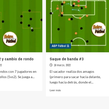
to
en
corto
ABP Fútbol 11
 y cambio de rondo
Saque de banda #3
22
18 marzo, 2022
ndos con 7 jugadores en
El sacador realiza dos amagos
llos (5vs2). Se juega a...
(primero para sacar hacia delante,
luego hacía detrás, donde el...
Leer
Leer más
más
o
sobre
Saque
de