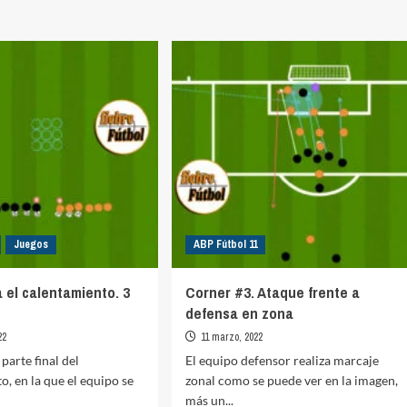
o
banda
#3
Juegos
ABP Fútbol 11
 el calentamiento. 3
Corner #3. Ataque frente a
defensa en zona
22
11 marzo, 2022
 parte final del
El equipo defensor realiza marcaje
o, en la que el equipo se
zonal como se puede ver en la imagen,
más un...