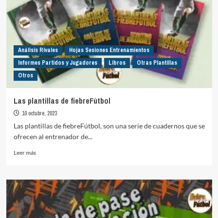
doble
finalización
Análisis Rivales
Hojas Sesiones Entrenamientos
Informes Partidos y Jugadores
Libros
Otras Plantillas
Otros
Las plantillas de fiebreFútbol
10 octubre, 2023
Las plantillas de fiebreFútbol, son una serie de cuadernos que se
ofrecen al entrenador de...
Leer
Leer más
más
sobre
Las
plantillas
de
fiebreFútbol