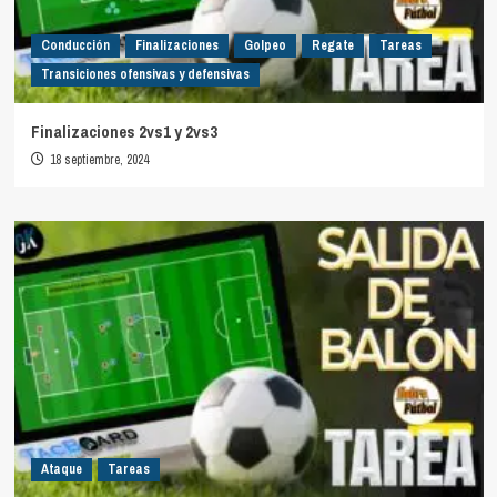
Conducción
Finalizaciones
Golpeo
Regate
Tareas
Transiciones ofensivas y defensivas
Finalizaciones 2vs1 y 2vs3
18 septiembre, 2024
Ataque
Tareas