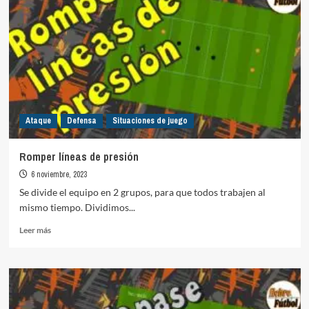
jugadas
clave
en
la
historia
del
fútbol
Ataque
Defensa
Situaciones de juego
Romper líneas de presión
6 noviembre, 2023
Se divide el equipo en 2 grupos, para que todos trabajen al
mismo tiempo. Dividimos...
Leer
Leer más
más
sobre
Romper
líneas
de
presión