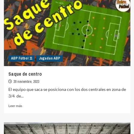
ABP Fútbol 11
Jugadas ABP
Saque de centro
20 noviembre, 2023
El equipo que saca se posiciona con los dos centrales en zona de
3/4 de...
Leer
Leer más
más
sobre
Saque
de
centro