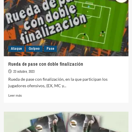
Ataque
Golpeo
Pase
Rueda de pase con doble finalización
23 octubre, 2023
Rueda de pase con finalización, en la que participan los
jugadores ofensivos, (EX, MC y...
Leer
Leer más
más
sobre
Rueda
de
pase
con