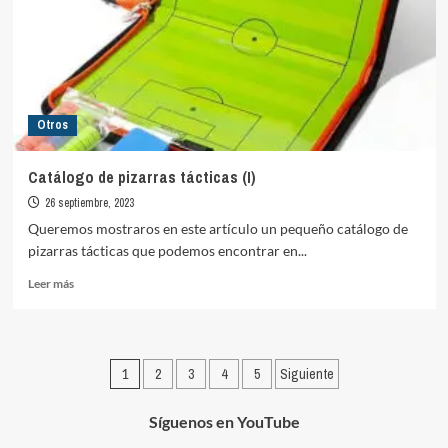
Otros
Catálogo de pizarras tácticas (I)
26 septiembre, 2023
Queremos mostraros en este artículo un pequeño catálogo de
pizarras tácticas que podemos encontrar en...
Leer
Leer más
más
sobre
Catálogo
de
Paginación
1
2
3
4
5
Siguiente
pizarras
tácticas
de
(I)
Síguenos en YouTube
entradas