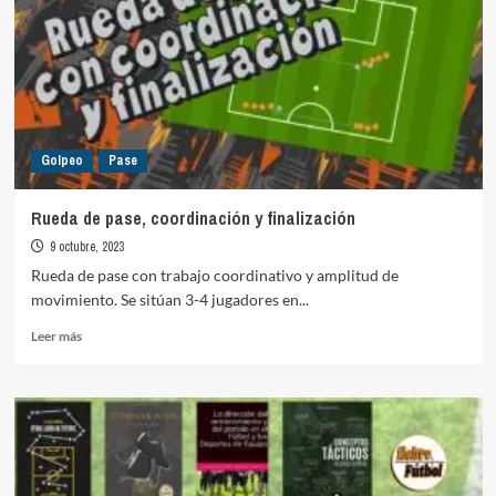
Golpeo
Pase
Rueda de pase, coordinación y finalización
9 octubre, 2023
Rueda de pase con trabajo coordinativo y amplitud de
movimiento. Se sitúan 3-4 jugadores en...
Leer
Leer más
más
sobre
Rueda
de
pase,
coordinación
y