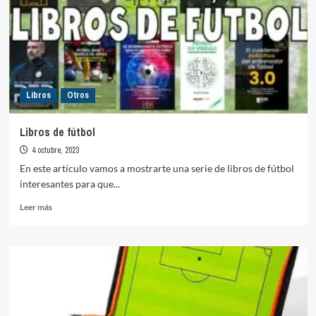
finalización
Libros
Otros
Libros de fútbol
4 octubre, 2023
En este artículo vamos a mostrarte una serie de libros de fútbol
interesantes para que...
Leer
Leer más
más
sobre
Libros
de
fútbol