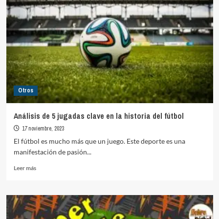
Otros
Análisis de 5 jugadas clave en la historia del fútbol
17 noviembre, 2023
El fútbol es mucho más que un juego. Este deporte es una
manifestación de pasión...
Leer
Leer más
más
sobre
Análisis
de
5