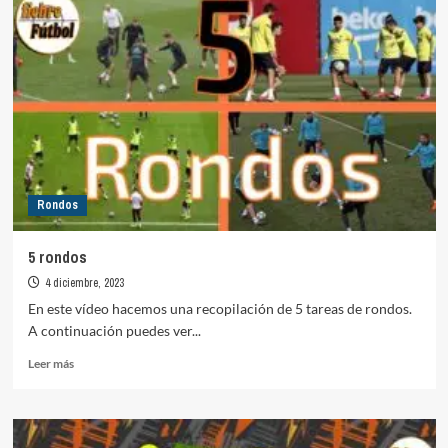
centro
(2)
Rondos
5 rondos
4 diciembre, 2023
En este vídeo hacemos una recopilación de 5 tareas de rondos.
A continuación puedes ver...
Leer
Leer más
más
sobre
5
rondos