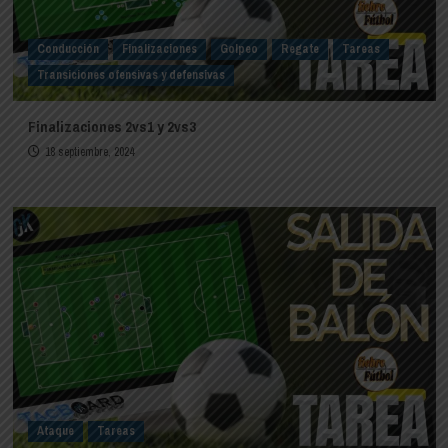
Conducción
Finalizaciones
Golpeo
Regate
Tareas
Transiciones ofensivas y defensivas
Finalizaciones 2vs1 y 2vs3
18 septiembre, 2024
Ataque
Tareas