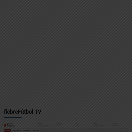
fiebreFútbol TV