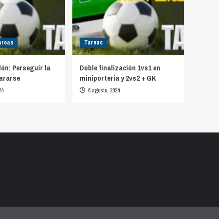
areas
Tareas
lón: Perseguir la
Doble finalización 1vs1 en
ararse
miniporteria y 2vs2 + GK
24
6 agosto, 2024