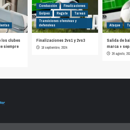
Conducción
Finalizaciones
Golpeo
Regate
Tareas
Transiciones ofensivas y
ientas
defensivas
Ataque
T
e los clubes
Finalizaciones 2vs1 y 2vs3
Salida de ba
ue siempre
marca + sep
18 septiembre, 2024
26 agosto, 20