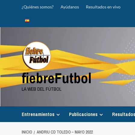
Saltar
¿Quiénes somos?
Ayúdanos
Resultados en vivo
al
contenido
fiebreFutbol
LA WEB DEL FÚTBOL
Entrenamientos
Publicaciones
Resultados
INICIO
ANDRIU CD TOLEDO – MAYO 2022