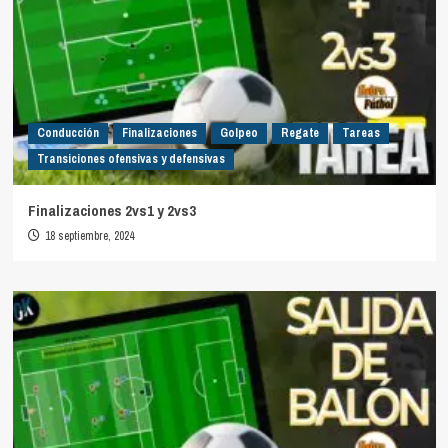
Conducción
Finalizaciones
Golpeo
Regate
Tareas
Transiciones ofensivas y defensivas
Finalizaciones 2vs1 y 2vs3
18 septiembre, 2024