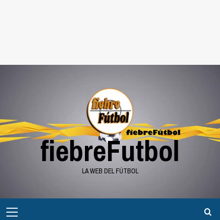
fiebreFutbol
LA WEB DEL FÚTBOL
Menú
principal