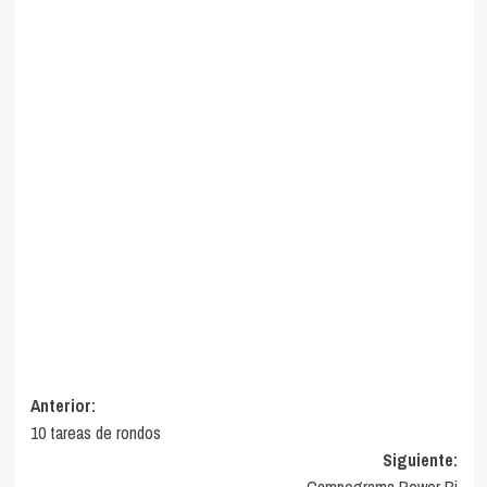
Navegación
Anterior:
10 tareas de rondos
de
Siguiente:
entradas
Campograma Power Bi