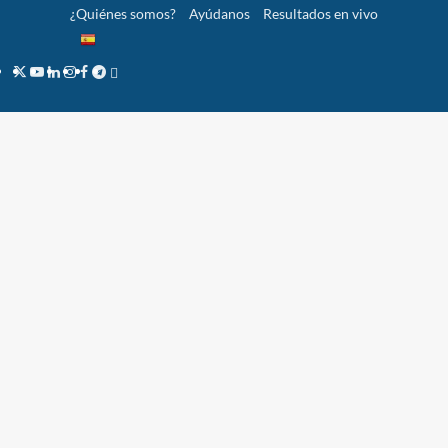
Saltar
¿Quiénes somos?
Ayúdanos
Resultados en vivo
al
contenido
Twitter
YouTube
LinkedIn
Instagram
Facebook
Telegram
PayPal