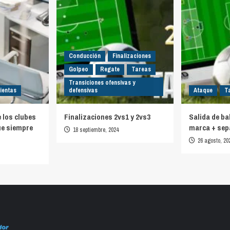
Conducción
Finalizaciones
Golpeo
Regate
Tareas
Transiciones ofensivas y
ientas
defensivas
Ataque
T
e los clubes
Finalizaciones 2vs1 y 2vs3
Salida de ba
ue siempre
marca + sep
18 septiembre, 2024
26 agosto, 20