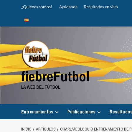
Saltar
¿Quiénes somos?
Ayúdanos
Resultados en vivo
al
contenido
fiebreFutbol
LA WEB DEL FÚTBOL
Entrenamientos
Publicaciones
Resultados
INICIO
ARTÍCULOS
CHARLA/COLOQUIO ENTRENAMIENTO DE 