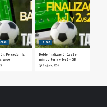
areas
Tareas
lón: Perseguir la
Doble finalización 1vs1 en
ararse
miniporteria y 2vs2 + GK
24
6 agosto, 2024