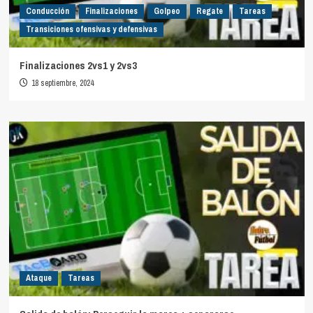
Conducción
Finalizaciones
Golpeo
Regate
Tareas
Transiciones ofensivas y defensivas
Finalizaciones 2vs1 y 2vs3
18 septiembre, 2024
Ataque
Tareas