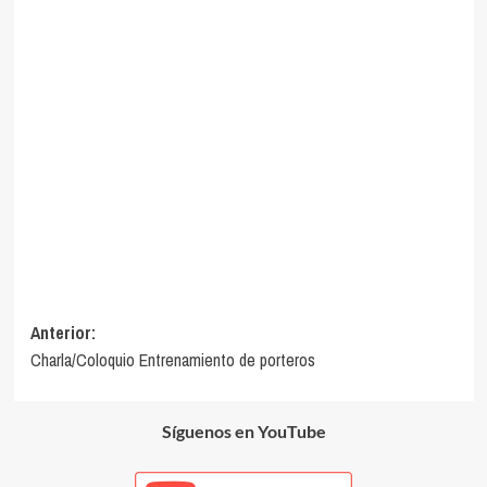
Navegación
Anterior:
Charla/Coloquio Entrenamiento de porteros
de
entradas
Síguenos en YouTube