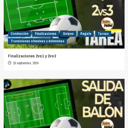
Conducción
Finalizaciones
Golpeo
Regate
Tareas
Transiciones ofensivas y defensivas
Finalizaciones 2vs1 y 2vs3
18 septiembre, 2024