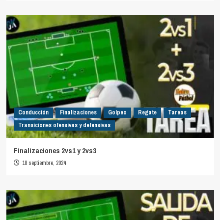
Conducción
Finalizaciones
Golpeo
Regate
Tareas
Transiciones ofensivas y defensivas
Finalizaciones 2vs1 y 2vs3
18 septiembre, 2024