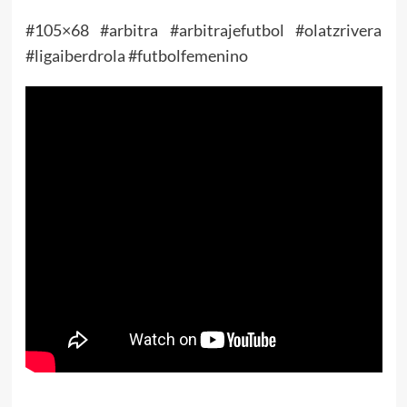
#105×68 #arbitra #arbitrajefutbol #olatzrivera
#ligaiberdrola #futbolfemenino