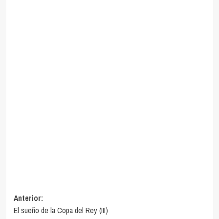
Navegación
Anterior:
El sueño de la Copa del Rey (III)
de