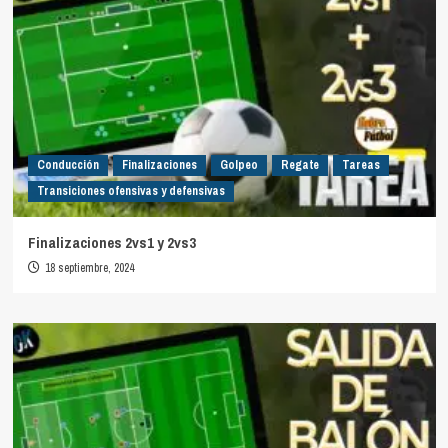
Conducción
Finalizaciones
Golpeo
Regate
Tareas
Transiciones ofensivas y defensivas
Finalizaciones 2vs1 y 2vs3
18 septiembre, 2024