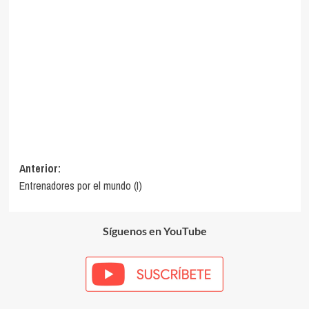
Navegación
Anterior:
Entrenadores por el mundo (I)
de
entradas
Síguenos en YouTube