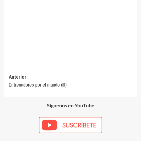
Navegación
Anterior:
Entrenadores por el mundo (III)
de
entradas
Síguenos en YouTube