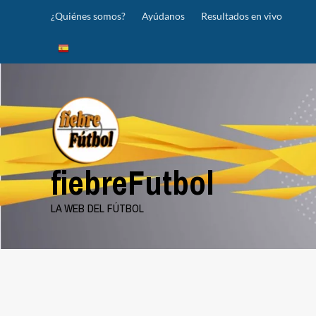
Saltar
¿Quiénes somos?
Ayúdanos
Resultados en vivo
al
contenido
fiebreFutbol
LA WEB DEL FÚTBOL