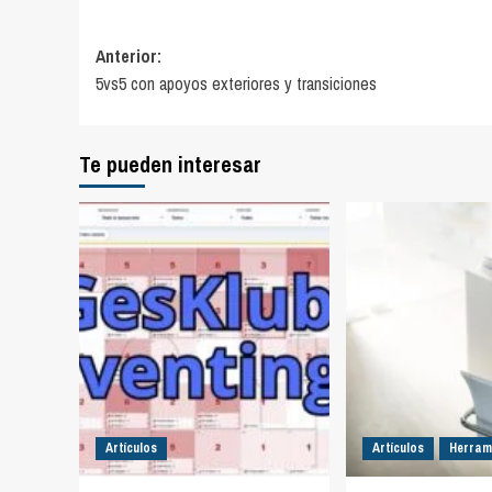
Navegación
Anterior:
5vs5 con apoyos exteriores y transiciones
de
entradas
Te pueden interesar
Artículos
Artículos
Herram