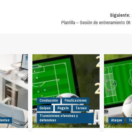
Siguiente:
Plantilla – Sesión de entrenamiento 06
Conducción
Finalizaciones
Golpeo
Regate
Tareas
Transiciones ofensivas y
ientas
defensivas
Ataque
T