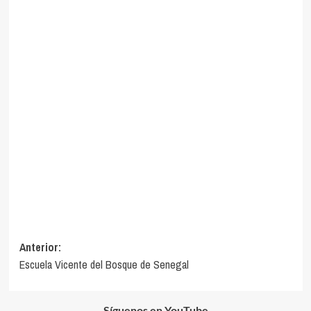
Navegación
Anterior:
Escuela Vicente del Bosque de Senegal
de
entradas
Síguenos en YouTube