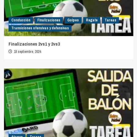
Conducción
Finalizaciones
Golpeo
Regate
Tareas
Transiciones ofensivas y defensivas
Finalizaciones 2vs1 y 2vs3
18 septiembre, 2024