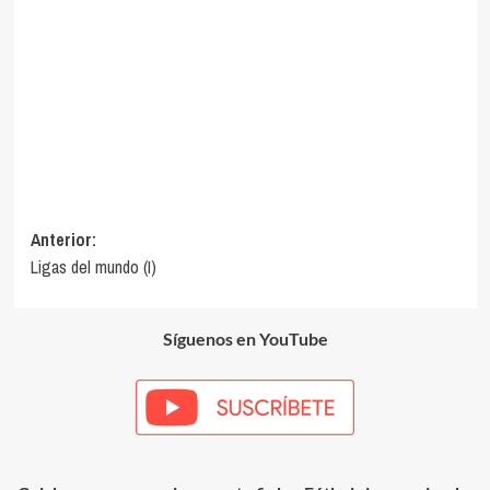
Navegación
Anterior:
Ligas del mundo (I)
de
entradas
Síguenos en YouTube