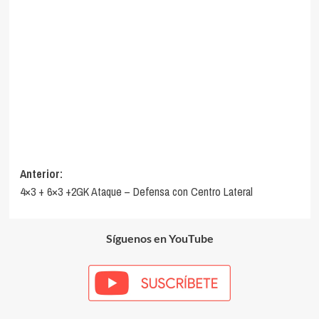
Navegación
Anterior:
4×3 + 6×3 +2GK Ataque – Defensa con Centro Lateral
de
entradas
Síguenos en YouTube