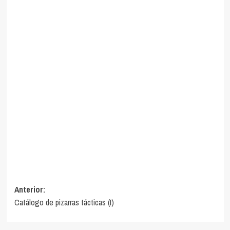
Navegación
Anterior:
Catálogo de pizarras tácticas (I)
de
entradas