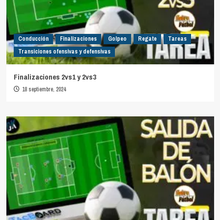
Conducción
Finalizaciones
Golpeo
Regate
Tareas
Transiciones ofensivas y defensivas
Finalizaciones 2vs1 y 2vs3
18 septiembre, 2024