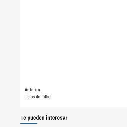
Navegación
Anterior:
Libros de fútbol
de
entradas
Te pueden interesar