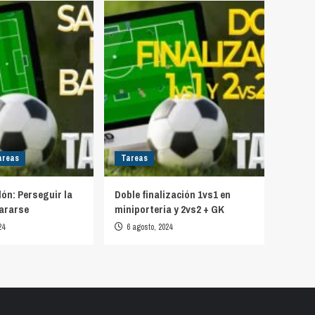
areas
Tareas
lón: Perseguir la
Doble finalización 1vs1 en
ararse
miniporteria y 2vs2 + GK
24
6 agosto, 2024