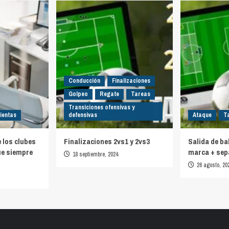
Conducción
Finalizaciones
Golpeo
Regate
Tareas
Transiciones ofensivas y
ientas
defensivas
Ataque
T
e los clubes
Finalizaciones 2vs1 y 2vs3
Salida de ba
ue siempre
marca + sep
18 septiembre, 2024
26 agosto, 20