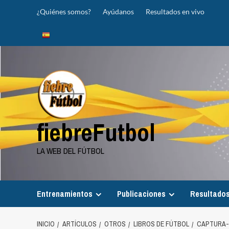
Saltar
¿Quiénes somos?
Ayúdanos
Resultados en vivo
al
contenido
fiebreFutbol
LA WEB DEL FÚTBOL
Entrenamientos
Publicaciones
Resultados
INICIO
ARTÍCULOS
OTROS
LIBROS DE FÚTBOL
CAPTURA-D