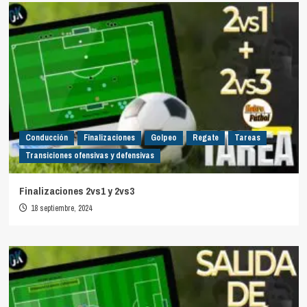
Conducción
Finalizaciones
Golpeo
Regate
Tareas
Transiciones ofensivas y defensivas
Finalizaciones 2vs1 y 2vs3
18 septiembre, 2024