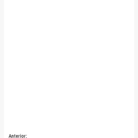
Navegación
Anterior: