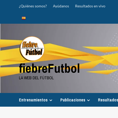
Saltar
¿Quiénes somos?
Ayúdanos
Resultados en vivo
al
contenido
fiebreFutbol
LA WEB DEL FÚTBOL
Entrenamientos
Publicaciones
Resultados