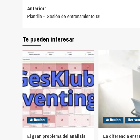
Navegación
Anterior:
Plantilla – Sesión de entrenamiento 06
de
entradas
Te pueden interesar
Artículos
Artículos
Herram
El gran problema del análisis
La diferencia entr