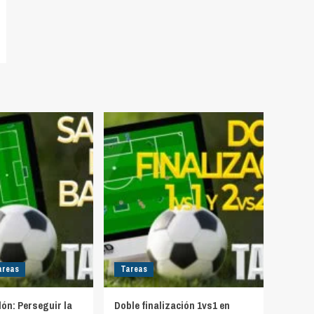
areas
Tareas
lón: Perseguir la
Doble finalización 1vs1 en