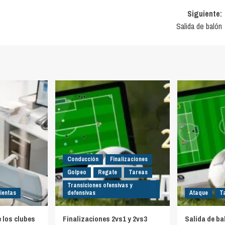
Siguiente:
Salida de balón
Conducción
Finalizaciones
Golpeo
Regate
Tareas
Transiciones ofensivas y
ientas
defensivas
Ataque
T
e los clubes
Finalizaciones 2vs1 y 2vs3
Salida de ba