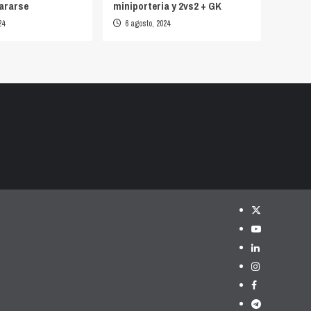
ararse
miniporteria y 2vs2 + GK
24
6 agosto, 2024
Twitter
YouTube
LinkedIn
Instagram
Facebook
Telegram