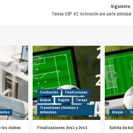
Siguiente:
Tareas EdP #2. Activación pre parte principal
Conducción
Finalizaciones
Golpeo
Regate
Tareas
Transiciones ofensivas y
ientas
defensivas
Ataque
T
e los clubes
Finalizaciones 2vs1 y 2vs3
Salida de ba