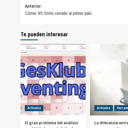
Navegación
Anterior:
Córner #5. Envío cerrado al primer palo
de
entradas
Te pueden interesar
Artículos
Artículos
Herram
El gran problema del análisis
La diferencia entr