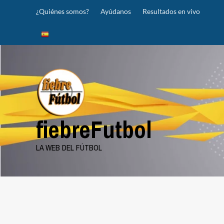
Saltar
¿Quiénes somos?
Ayúdanos
Resultados en vivo
al
contenido
fiebreFutbol
LA WEB DEL FÚTBOL