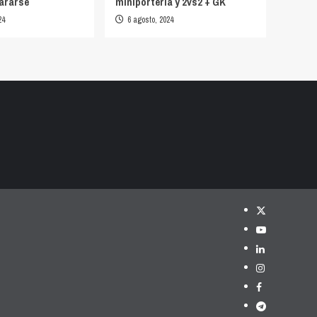
ararse
miniporteria y 2vs2 + GK
24
6 agosto, 2024
Twitter
YouTube
LinkedIn
Instagram
Facebook
Telegram