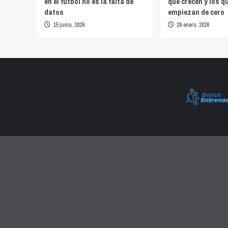
en el fútbol no es la falta de
que crecen y los q
datos
empiezan de cero
15 junio, 2026
29 enero, 2026