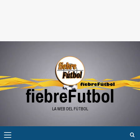
fiebreFutbol
LA WEB DEL FÚTBOL
Menú
principal