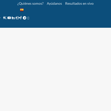
Saltar
¿Quiénes somos?
Ayúdanos
Resultados en vivo
al
contenido
Twitter
YouTube
LinkedIn
Instagram
Facebook
Telegram
PayPal