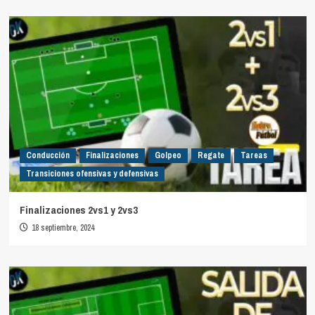
Conducción
Finalizaciones
Golpeo
Regate
Tareas
Transiciones ofensivas y defensivas
Finalizaciones 2vs1 y 2vs3
18 septiembre, 2024