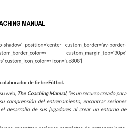
ACHING MANUAL
no-shadow’ position=’center’ custom_border=’av-border-
_border_color=» custom_margin_top=’30px’
’ custom_icon_color=» icon=’ue808′]
 colaborador de fiebreFútbol.
 su
web,
The Coaching Manual
,
“es un recurso creado para
su comprensión del entrenamiento, encontrar sesiones
 el desarrollo de sus jugadores al
crear un entorno de
odemos encontrar, sesiones completas de entrenamiento,