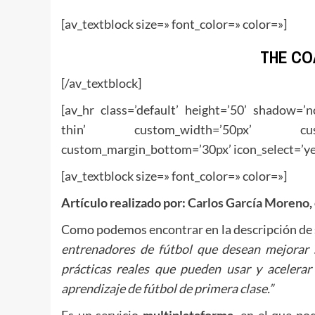
[av_textblock size=» font_color=» color=»]
THE CO
[/av_textblock]
[av_hr class=’default’ height=’50’ shadow=’
thin’ custom_width=’50px’ custom
custom_margin_bottom=’30px’ icon_select=’yes
[av_textblock size=» font_color=» color=»]
Artículo realizado por:
Carlos García Moreno
,
Como podemos encontrar en la descripción de
entrenadores de fútbol que desean mejorar 
prácticas reales que pueden usar y acelerar
aprendizaje de fútbol de primera clase.”
Es un servicio
multiplataforma
, en el que p