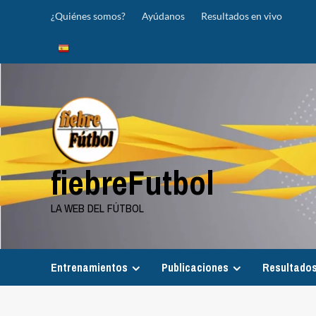
Saltar
¿Quiénes somos?
Ayúdanos
Resultados en vivo
al
contenido
fiebreFutbol
LA WEB DEL FÚTBOL
Entrenamientos
Publicaciones
Resultados