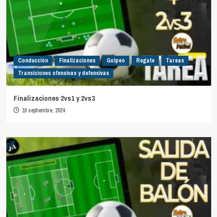
Conducción
Finalizaciones
Golpeo
Regate
Tareas
Transiciones ofensivas y defensivas
Finalizaciones 2vs1 y 2vs3
18 septiembre, 2024