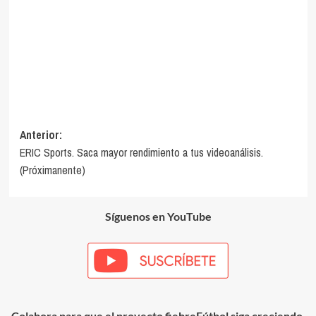
Navegación
Anterior:
ERIC Sports. Saca mayor rendimiento a tus videoanálisis.
de
(Próximanente)
entradas
Síguenos en YouTube
Colabora para que el proyecto fiebreFútbol siga creciendo.