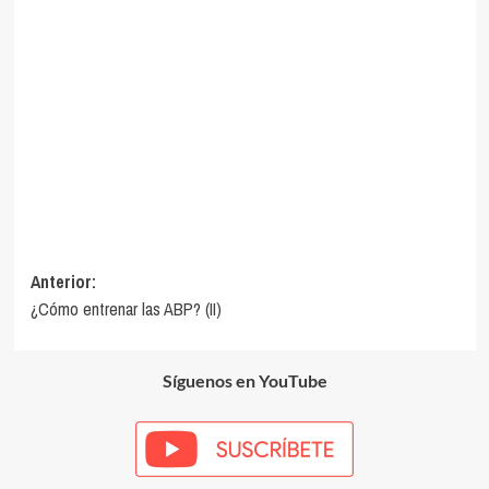
Navegación
Anterior:
¿Cómo entrenar las ABP? (II)
de
entradas
Síguenos en YouTube