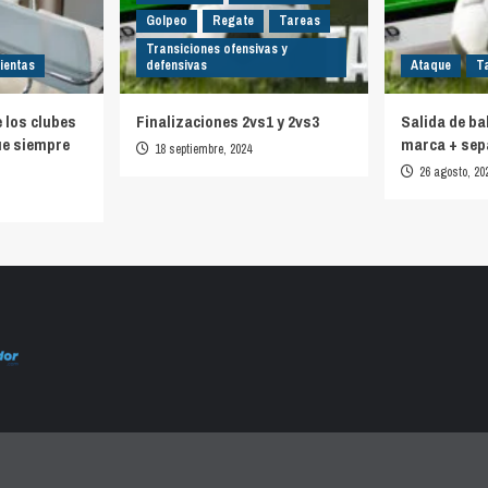
Golpeo
Regate
Tareas
Transiciones ofensivas y
ientas
defensivas
Ataque
T
e los clubes
Finalizaciones 2vs1 y 2vs3
Salida de ba
ue siempre
marca + sep
18 septiembre, 2024
26 agosto, 20