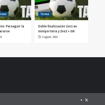
areas
Tareas
lón: Perseguir la
Doble finalización 1vs1 en
ararse
miniporteria y 2vs2 + GK
24
6 agosto, 2024
Twitter