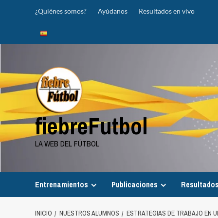
Saltar
¿Quiénes somos?
Ayúdanos
Resultados en vivo
al
contenido
fiebreFutbol
LA WEB DEL FÚTBOL
Entrenamientos
Publicaciones
Resultados
INICIO
NUESTROS ALUMNOS
ESTRATEGIAS DE TRABAJO EN U