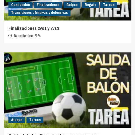
Conducción
Finalizaciones
Golpeo
Regate
Tareas
Transiciones ofensivas y defensivas
Finalizaciones 2vs1 y 2vs3
18 septiembre, 2024
Ataque
Tareas