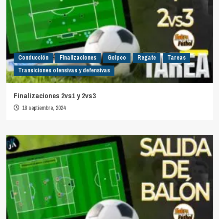
Conducción
Finalizaciones
Golpeo
Regate
Tareas
Transiciones ofensivas y defensivas
Finalizaciones 2vs1 y 2vs3
18 septiembre, 2024