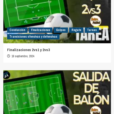
Conducción
Finalizaciones
Golpeo
Regate
Tareas
Transiciones ofensivas y defensivas
Finalizaciones 2vs1 y 2vs3
18 septiembre, 2024