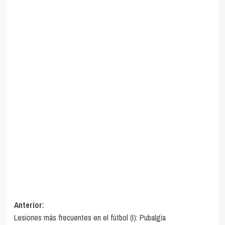
Navegación
Anterior:
Lesiones más frecuentes en el fútbol (I): Pubalgia
de