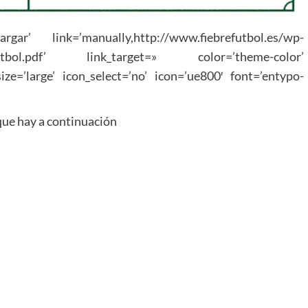
ar’ link=’manually,http://www.fiebrefutbol.es/wp-
po_Fútbol.pdf’ link_target=» color=’theme-color’
ze=’large’ icon_select=’no’ icon=’ue800′ font=’entypo-
 que hay a continuación