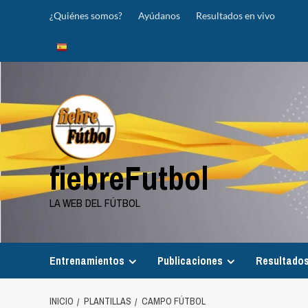
Saltar
¿Quiénes somos?
Ayúdanos
Resultados en vivo
al
contenido
fiebreFutbol
LA WEB DEL FÚTBOL
Entrenamientos
Publicaciones
Resultados
INICIO
PLANTILLAS
CAMPO FÚTBOL