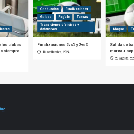
Conducción
Finalizaciones
Golpeo
Regate
Tareas
Transiciones ofensivas y
ientas
defensivas
Ataque
T
e los clubes
Finalizaciones 2vs1 y 2vs3
Salida de ba
ue siempre
marca + sep
18 septiembre, 2024
26 agosto, 20