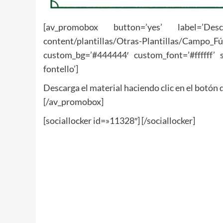
[av_promobox button=’yes’ label=’Descarg
content/plantillas/Otras-Plantillas/Cam
custom_bg=’#444444′ custom_font=’#ffffff’ si
fontello’]
Descarga el material haciendo clic en el botón
[/av_promobox]
[sociallocker id=»11328″] [/sociallocker]