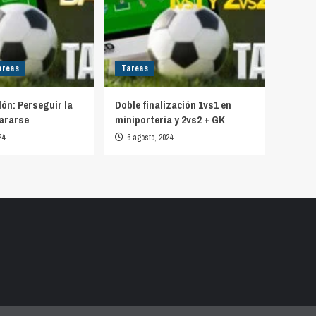
areas
Tareas
lón: Perseguir la
Doble finalización 1vs1 en
ararse
miniporteria y 2vs2 + GK
24
6 agosto, 2024