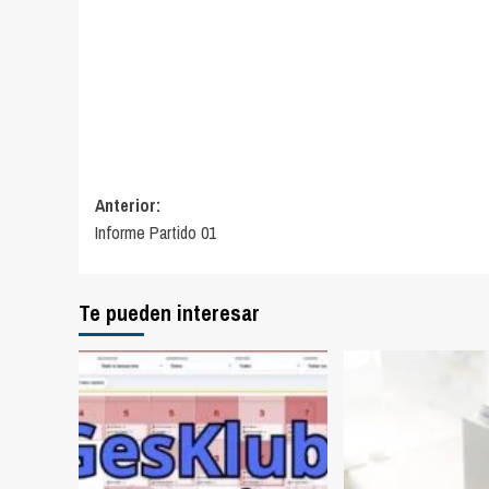
Navegación
Anterior:
Informe Partido 01
de
entradas
Te pueden interesar