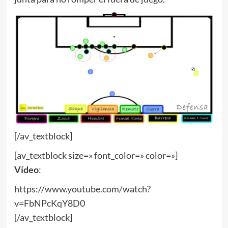
[/av_textblock]
[av_textblock size=» font_color=» color=»]
Vídeo
:
https://www.youtube.com/watch?
v=FbNPcKqY8D0
[/av_textblock]