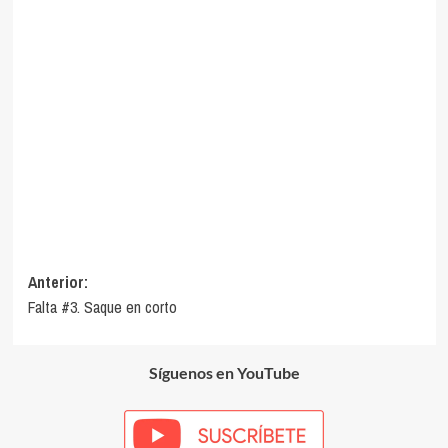
Navegación
Anterior:
Falta #3. Saque en corto
de
entradas
Síguenos en YouTube