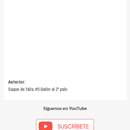
Navegación
Anterior:
Saque de falta #5 Balón al 2º palo
de
entradas
Síguenos en YouTube