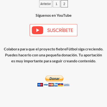
Paginación
Anterior
1
2
Roger
Marcé
de
–
Síguenos en YouTube
entradas
Temporada
2021/22
Colabora para que el proyecto fiebreFútbol siga creciendo.
Puedes hacerlo con una pequeña donación. Tu aportación
es muy importante para seguir creando contenido
.