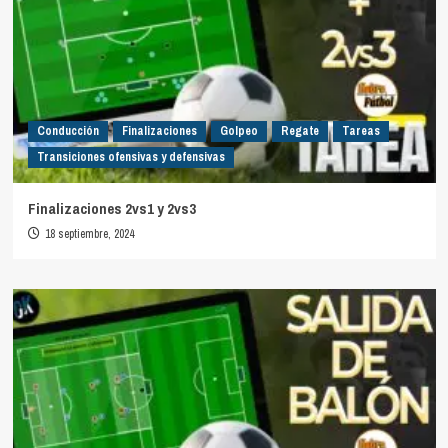
Conducción
Finalizaciones
Golpeo
Regate
Tareas
Transiciones ofensivas y defensivas
Finalizaciones 2vs1 y 2vs3
18 septiembre, 2024