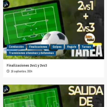
Conducción
Finalizaciones
Golpeo
Regate
Tareas
Transiciones ofensivas y defensivas
Finalizaciones 2vs1 y 2vs3
18 septiembre, 2024