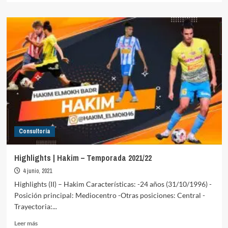
sobre
Highlights
|
Álvaro
Robles
–
Temporada
2021/22
Consultoría
Highlights | Hakim – Temporada 2021/22
4 junio, 2021
Highlights (II) – Hakim Características: -24 años (31/10/1996) -
Posición principal: Mediocentro -Otras posiciones: Central -
Trayectoria:...
Leer
Leer más