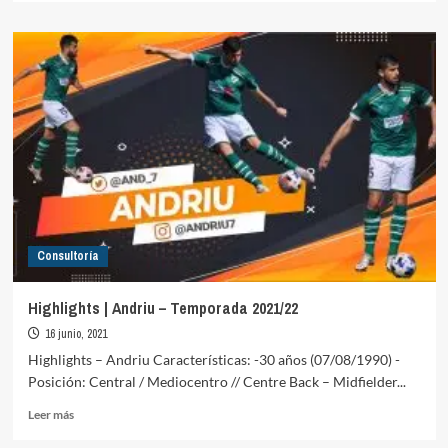
sobre
Highlights
|
Dani
Oliva
–
Temporada
2021/22
Consultoría
Highlights | Andriu – Temporada 2021/22
16 junio, 2021
Highlights – Andriu Características: -30 años (07/08/1990) -
Posición: Central / Mediocentro // Centre Back – Midfielder...
Leer
Leer más
más