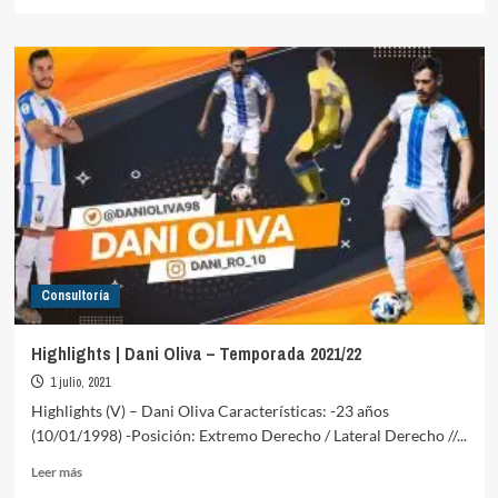
más
sobre
Highlights
|
Nami
Sánchez
–
Temporada
2020/21
Consultoría
Highlights | Dani Oliva – Temporada 2021/22
1 julio, 2021
Highlights (V) – Dani Oliva Características: -23 años
(10/01/1998) -Posición: Extremo Derecho / Lateral Derecho //...
Leer
Leer más
más