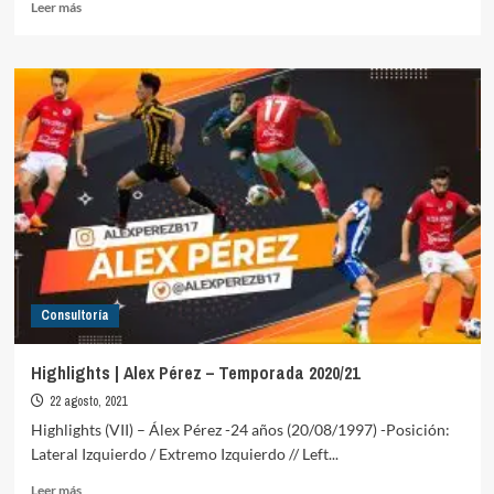
Leer
Leer más
más
sobre
Highlights
|
Alex
Pérez
–
Temporada
2021/22
Consultoría
Highlights | Alex Pérez – Temporada 2020/21
22 agosto, 2021
Highlights (VII) – Álex Pérez -24 años (20/08/1997) -Posición:
Lateral Izquierdo / Extremo Izquierdo // Left...
Leer
Leer más