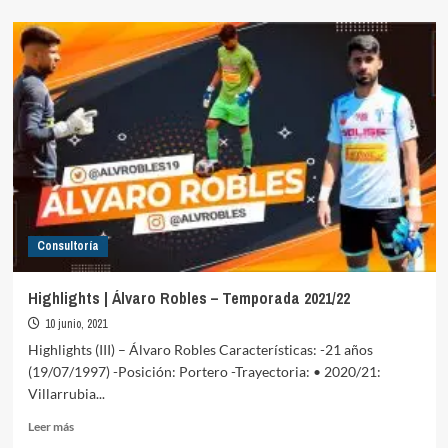
sobre
Highlights
|
Andriu
–
Temporada
2021/22
Consultoría
Highlights | Álvaro Robles – Temporada 2021/22
10 junio, 2021
Highlights (III) – Álvaro Robles Características: -21 años
(19/07/1997) -Posición: Portero -Trayectoria: • 2020/21:
Villarrubia...
Leer
Leer más
más