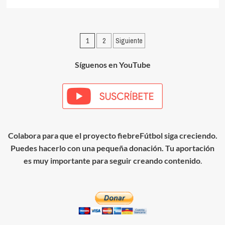
más
sobre
Highlights
|
Paginación
1
2
Siguiente
Hakim
–
de
Temporada
Síguenos en YouTube
entradas
2021/22
Colabora para que el proyecto fiebreFútbol siga creciendo.
Puedes hacerlo con una pequeña donación. Tu aportación
es muy importante para seguir creando contenido
.