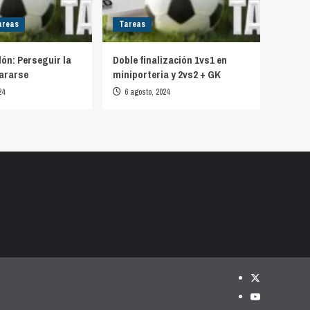
areas
Tareas
lón: Perseguir la
Doble finalización 1vs1 en
ararse
miniporteria y 2vs2 + GK
24
6 agosto, 2024
Twitter
YouTube