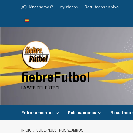
Saltar
¿Quiénes somos?
Ayúdanos
Resultados en vivo
al
contenido
fiebreFutbol
LA WEB DEL FÚTBOL
Entrenamientos
Publicaciones
Resultados
INICIO
SLIDE-NUESTROSALUMNOS