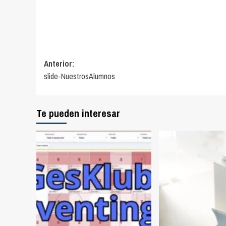
Navegación
Anterior:
slide-NuestrosAlumnos
de
entradas
Te pueden interesar