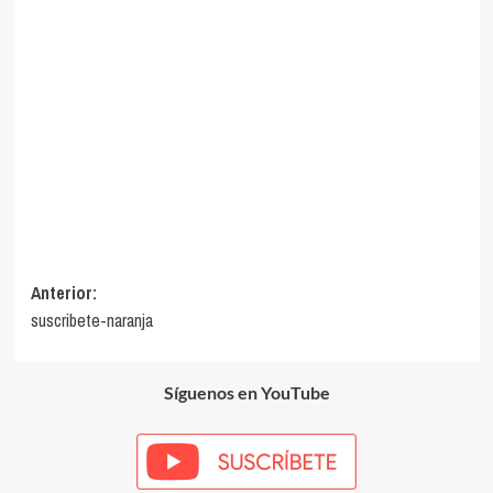
Navegación
Anterior:
suscribete-naranja
de
entradas
Síguenos en YouTube