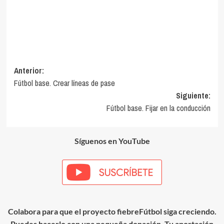
Navegación
Anterior:
Fútbol base. Crear líneas de pase
de
Siguiente:
entradas
Fútbol base. Fijar en la conducción
Síguenos en YouTube
Colabora para que el proyecto fiebreFútbol siga creciendo.
Puedes hacerlo con una pequeña donación. Tu aportación