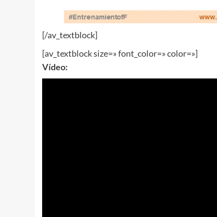
[/av_textblock]
[av_textblock size=» font_color=» color=»]
Vídeo: