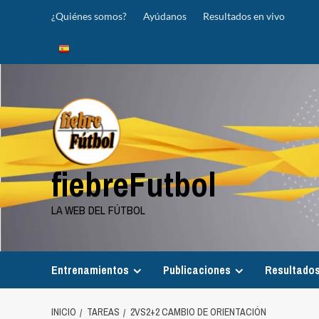
Saltar
¿Quiénes somos?
Ayúdanos
Resultados en vivo
al
contenido
fiebreFutbol
LA WEB DEL FÚTBOL
Entrenamientos
Publicaciones
Resultados
INICIO
TAREAS
2VS2+2 CAMBIO DE ORIENTACIÓN