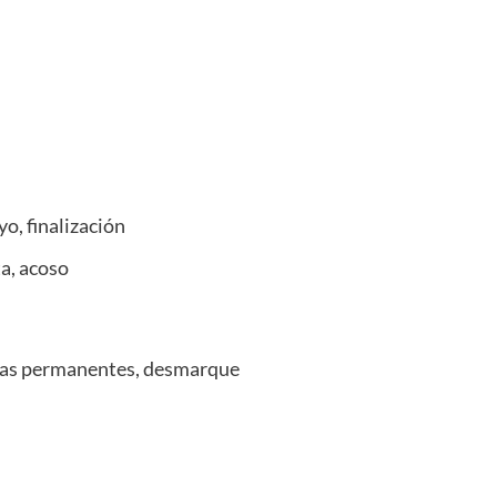
o, finalización
ta, acoso
udas permanentes, desmarque