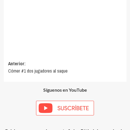
Navegación
Anterior:
Córner #1 dos jugadores al saque
de
entradas
Síguenos en YouTube