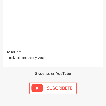
Navegación
Anterior:
Finalizaciones 2vs1 y 2vs3
de
entradas
Síguenos en YouTube